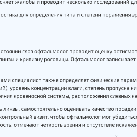
ясняет жалобы и проводит несколько исследований д
стика для определения типа и степени поражения зр
стоянии глаз офтальмолог проводит оценку астигмат
линзы и кривизну роговицы. Офтальмолог записывает в
ками специалист также определяет физические парам
ций), уровень концентрации влаги, степень пропуска 
тояния кровеносной системы, расположения слезных к
ь линзы, самостоятельно оценивать качество посадки 
 контрольный визит, чтобы офтальмолог мог убедиться
ть, отмечают четкость зрения и отсутствие искажен