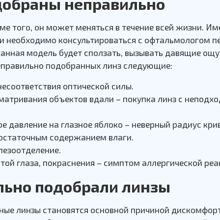
одобраны неправильно
ме того, он может меняться в течение всей жизни. И
и необходимо консультироваться с офтальмологом п
анная модель будет сползать, вызывать давящие ощ
еправильно подобранных линз следующие:
несоответствия оптической силы.
матривания объектов вдали – покупка линз с непод
ое давление на глазное яблоко – неверный радиус кри
едостаточным содержанием влаги.
лезоотделение.
той глаза, покраснения – симптом аллергической реа
ильно подобрали линзы
нные линзы становятся основной причиной дискомфорт