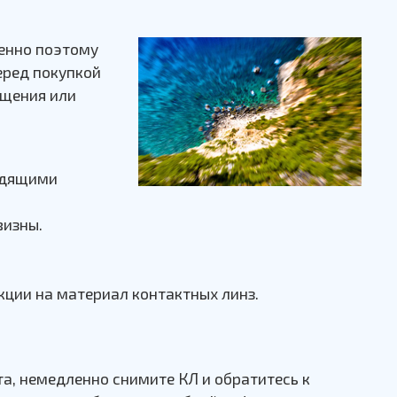
менно поэтому
еред покупкой
ущения или
ходящими
визны.
кции на материал контактных линз.
а, немедленно снимите КЛ и обратитесь к