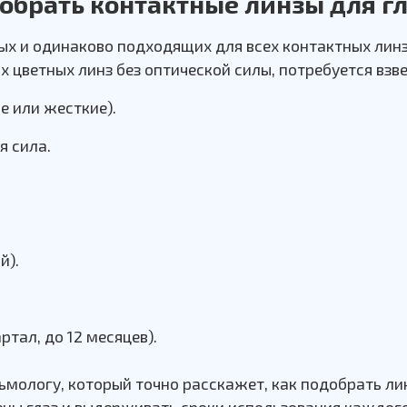
обрать контактные линзы для г
ых и одинаково подходящих для всех контактных линз
 цветных линз без оптической силы, потребуется взв
е или жесткие).
я сила.
й).
ртал, до 12 месяцев).
ьмологу, который точно расскажет, как подобрать ли
ны глаз и выдерживать сроки использования каждого