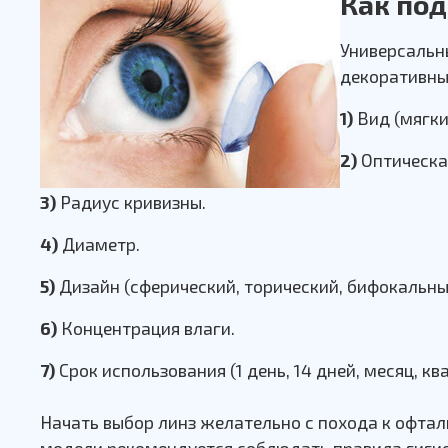
Как под
Универсальн
декоративных
1)
Вид (мягки
2)
Оптическа
3)
Радиус кривизны.
4)
Диаметр.
5)
Дизайн (сферический, торический, бифокальны
6)
Концентрация влаги.
7)
Срок использования (1 день, 14 дней, месяц, ква
Начать выбор линз желательно с похода к офтал
модели рекомендуется соблюдать правила гигие