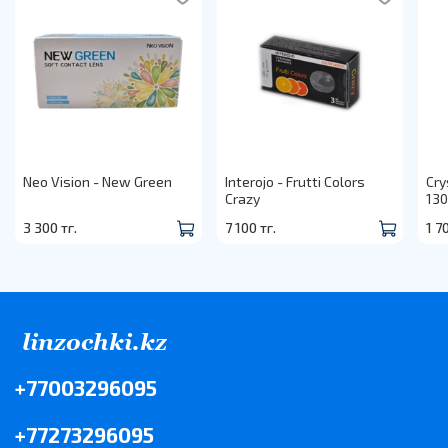
Neo Vision - New Green
Interojo - Frutti Colors
Cry
Crazy
130
3 300 тг.
7 100 тг.
1 7
+77003296095
+77273296095