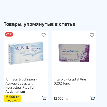
Товары, упомянутые в статье
-12%
Johnson & Johnson -
Interojo - Crystal Vue
Acuvue Oasys with
O2O2 Toric
Hydraclear Plus for
Astigmatism
15 000 тг.
12 000 тг.
17 000 тг.