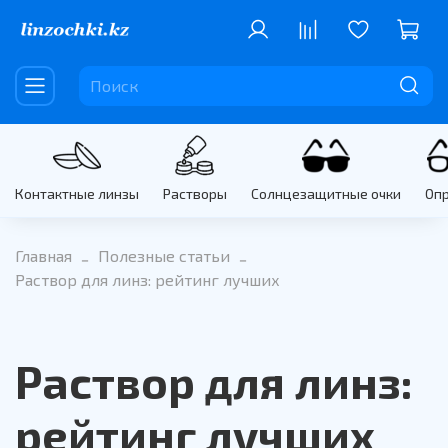
Контактные линзы
Растворы
Солнцезащитные очки
Оп
Главная
Полезные статьи
Раствор для линз: рейтинг лучших
Раствор для линз:
рейтинг лучших