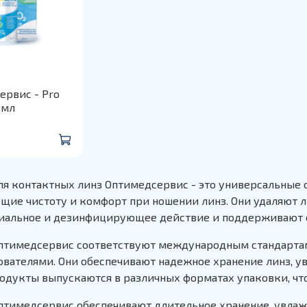
ервис - Pro
 мл
ля контактных линз Оптимедсервис - это универсальные с
щие чистоту и комфорт при ношении линз. Они удаляют 
иальное и дезинфицирующее действие и поддерживают е
птимедсервис соответствуют международным стандартам
зователями. Они обеспечивают надежное хранение линз, 
родукты выпускаются в различных форматах упаковки, чт
птимедсервис обеспечивают длительное хранение, увлажн