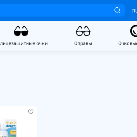
R
олнцезащитные очки
Оправы
Очковы