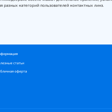
ля разных категорий пользователей контактных линз.
нформация
лезные статьи
бличная оферта