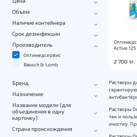
Цена
Объем
Наличие контейнера
Срок дезинфекции
Оптимедс
Производитель
Active 125
Оптимедсервис
2 700 тг.
Bausch & Lomb
Растворы д
Бренд
гарантирую
Назначение
антибактер
Название модели (для
Растворы О
объединения в одну
так и поль
карточку)
очистку. П
Страна происхождения
Растворы О