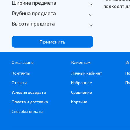
Ширина предмета
подходят д
Глубина предмета
Высота предмета
Применить
О магазине
Клиентам
И
Контакты
Личный кабинет
По
Отзывы
Избранное
Пу
Условия возврата
Сравнение
Оплата и доставка
Корзина
Способы оплаты