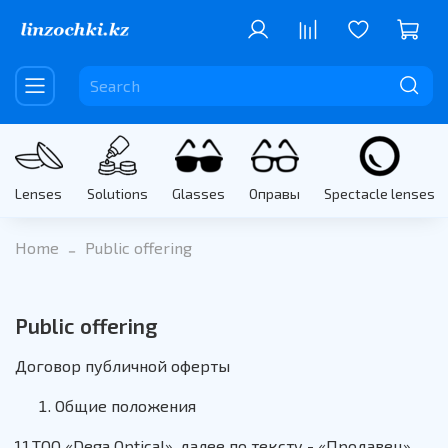
Lenses
Solutions
Glasses
Оправы
Spectacle lenses
Home
Public offering
Public offering
Договор публичной оферты
Общие положения
1.1.ТОО «Dega Optical», далее по тексту - «Продавец»