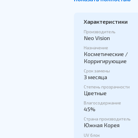
Эти уникальные линзы н
визуально увеличивают 
Характеристики
45% и кривизне 8,6, Вы
Производитель
Neo Vision
Производитель: Южная К
Назначение
Линзы носятся днем, за
Косметические /
Цветные контактные лин
Корригирующие
и безопасно! Яркие отт
Срок замены
загадочности взгляду и
3 месяца
Комфортное ношение без
Степень прозрачности
каждой паре линз!
Цветные
Влагосодержание
45%
Страна производитель
Южная Корея
UV блок