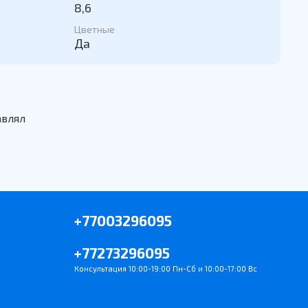
8,6
Цветные
Да
авлял
+77003296095
+77273296095
Консультация 10:00-19:00 Пн-Сб и 10:00-17:00 Вс