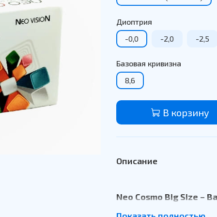
Диоптрия
-0,0
-2,0
-2,5
Базовая кривизна
8,6
В корзину
Описание
Neo Cosmo Big Size – 
искусства!
Показать полностью