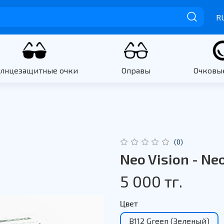
R
олнцезащитные очки
Оправы
Очковы
(0)
Neo Vision - Ne
5 000 тг.
Цвет
B112 Green (Зеленый)