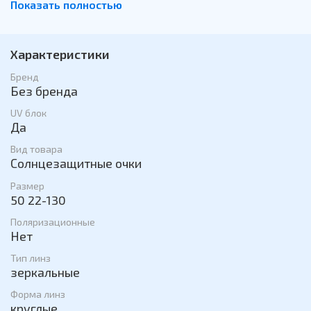
Показать полностью
солнцезащитные очки позволяют подчеркнуть
индивидуальность и стиль. Они легкие и удобные,
поэтому отлично подходят для повседневного
использования. Эти солнцезащитные очки являются
Характеристики
практичным и стильным аксессуаром, который
добавляет яркости и законченности любому образу.
Бренд
Без бренда
UV блок
Да
Вид товара
Солнцезащитные очки
Размер
50 22-130
Поляризационные
Нет
Тип линз
зеркальные
Форма линз
круглые