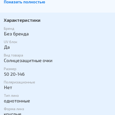
Показать полностью
солнцезащитные очки позволяют подчеркнуть
индивидуальность и стиль. Они легкие и удобные,
поэтому отлично подходят для повседневного
использования. Эти солнцезащитные очки являются
Характеристики
практичным и стильным аксессуаром, который
добавляет яркости и законченности любому образу.
Бренд
Без бренда
UV блок
Да
Вид товара
Солнцезащитные очки
Размер
50 20-146
Поляризационные
Нет
Тип линз
однотонные
Форма линз
круглые