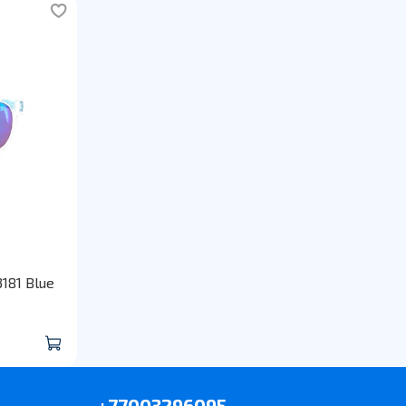
181 Blue
+77003296095