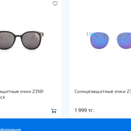
ащитные очки Z3181
Солнцезащитные очки Z3
ack
1 999 тг.
нформация