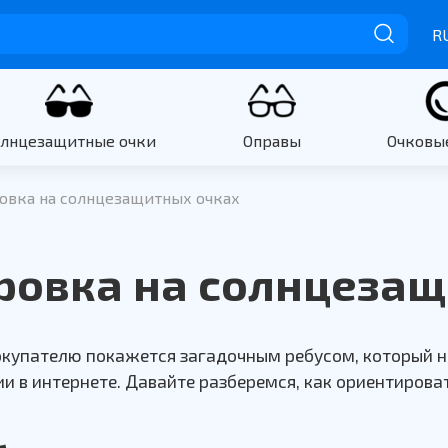
R
олнцезащитные очки
Оправы
Очковы
овка на солнцезащитных очках
ровка на солнцеза
купателю покажется загадочным ребусом, который 
 в интернете. Давайте разберемся, как ориентироват