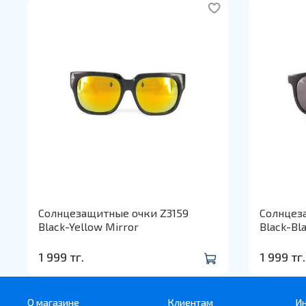
Солнцезащитные очки Z3159
Солнцез
Black-Yellow Mirror
Black-Bl
1 999 тг.
1 999 тг.
О магазине
Клиентам
И