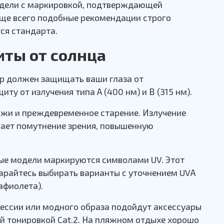
 модели с маркировкой, подтверждающей
аще всего подобные рекомендации строго
ся стандарта.
иты от солнца
ар должен защищать ваши глаза от
у от излучения типа А (400 нм) и В (315 нм).
кожи и преждевременное старение. Излучение
ывает помутнение зрения, повышенную
ные модели маркируются символами UV. Этот
тарайтесь выбирать варианты с уточнением UVА
афиолета).
осессии или модного образа подойдут аксессуары
ой тонировкой Cat.2. На пляжном отдыхе хорошо