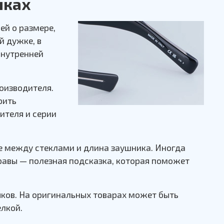
чках
ей о размере,
й дужке, в
внутренней
оизводителя.
рить
ителя и серии
е между стеклами и длина заушника. Иногда
равы — полезная подсказка, которая поможет
чков. На оригинальных товарах может быть
елкой.