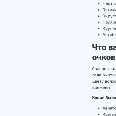
Плотно
Оптима
Округл
Поляр
Крупн
Антибл
Что в
очков
Солнцезащи
года. Учит
цвету воло
времени.
Какие быв
Авиат
Круглы