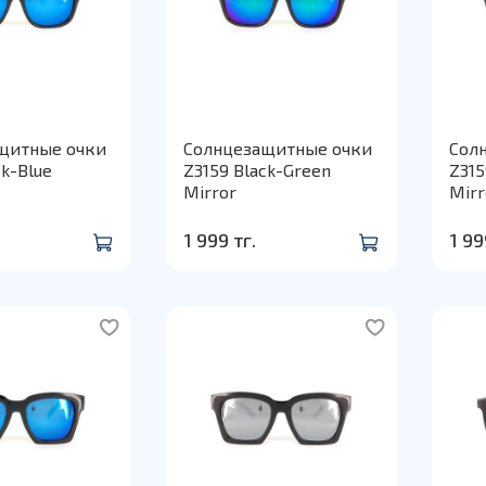
щитные очки
Солнцезащитные очки
Сол
ck-Blue
Z3159 Black-Green
Z315
Mirror
Mirr
1 999 тг.
1 99