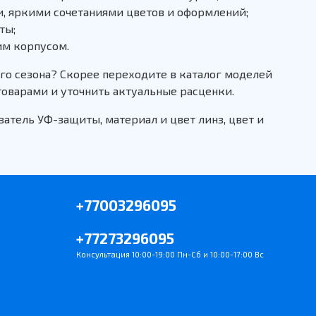
, яркими сочетаниями цветов и оформлений;
ты;
им корпусом.
го сезона? Скорее переходите в каталог моделей
товарами и уточнить актуальные расценки.
атель УФ-защиты, материал и цвет линз, цвет и
+77003296095
+77273296095
Консультация 10:00-19:00 Пн-Сб и 10:00-17:00 Вс