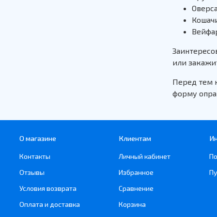
Оверса
Кошачи
Вейфар
Заинтересо
или закажи
Перед тем 
форму опра
О магазине
Клиентам
И
Контакты
Личный кабинет
По
Отзывы
Избранное
Пу
Условия возврата
Сравнение
Оплата и доставка
Корзина