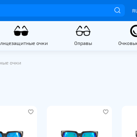
R
олнцезащитные очки
Оправы
Очковы
ные очки